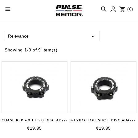



(0)

Relevance
Showing 1-9 of 9 item(s)
C
HASE RSP 4.0 ET 5.0 DISC ADAPTER
M
EYBO HOLESHOT DISC ADAPTER
€19.95
€19.95