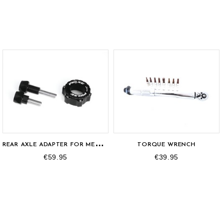
R
EAR AXLE ADAPTER FOR MEYBO HSX FRAME
TORQUE WRENCH
€59.95
€39.95