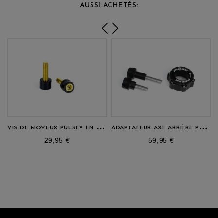
AUSSI ACHETÉS:
V
IS DE MOYEUX PULSE® EN TITANE
A
DAPTATEUR AXE ARRIÈRE POUR MEYBO HSX
prix
prix
29,95 €
59,95 €