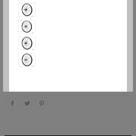
Diamètre de
l'axe avant
Quantité
AJOUTER AU PANIER

Produit disponible avec d'autres options
PRÉVENEZ-MOI LORSQUE LE PRODUIT EST DISPONIBLE