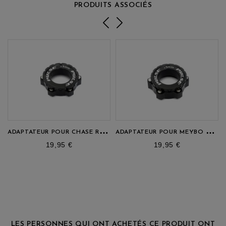
PRODUITS ASSOCIÉS
A
DAPTATEUR POUR CHASE RSP 4.0 ET 5.0
A
DAPTATEUR POUR MEYBO HOLESHOT
prix
prix
19,95 €
19,95 €
LES PERSONNES QUI ONT ACHETÉS CE PRODUIT ONT