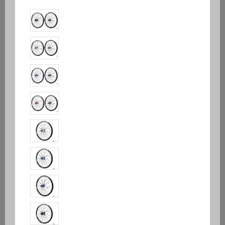
Pulse® Attak V3
391,51 €
439,90 €
ÉCONOMISEZ 11%
TTC
Offre Exclusive Internet France Métropolitaine
Roues haut de gamme assemblées à la main en France.
Tout le savoir faire Pulse dans une paire de roues à prix
compact.
Diamètre de
roue
Noir
Argent
Bleu
Rouge
Couleur
V-Brake et Frein à disque
Type de frein
Frein à disque uniquement