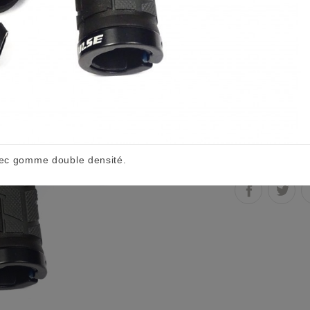
19,95 €
TTC
Poignées hautes
Quantité
AJOUTER
ec gomme double densité.