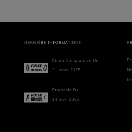
DERNIÈRE INFORMATIONS
P
Pr
Étude Comparative De...
21
mars
2025
No
Me
Protocole De...
14
févr.
2025