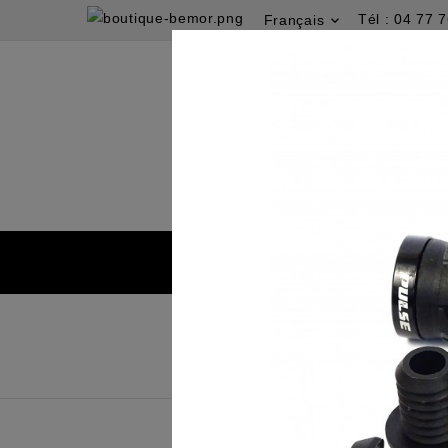
Tél :
04 77 7
Français
