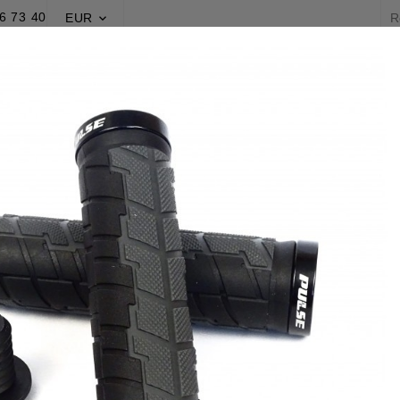
6 73 40
EUR

PRODUCTION
PROMOTIONS
BLOG
Accueil
Production
Divers
Poignées BMX Race Pulse® WCS
Poignées 