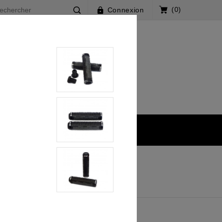
(0)
Connexion
BMX Race Pulse® WCS