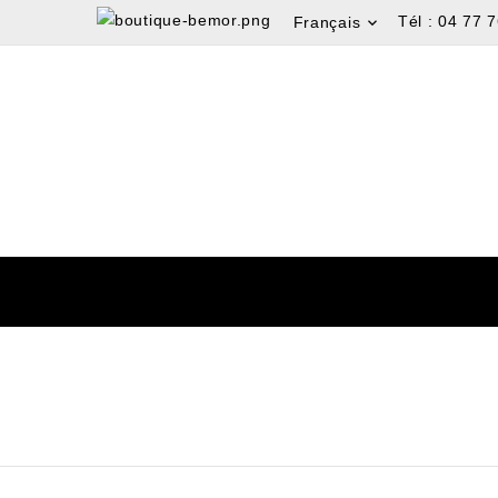
Tél :
04 77 7
Français
