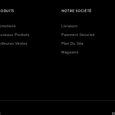
RODUITS
NOTRE SOCIÉTÉ
omotions
Livraison
uveaux Produits
Paiement Sécurisé
illeures Ventes
Plan Du Site
Magasins
R
S