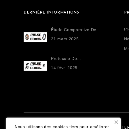
DERNIÈRE INFORMATIONS
P
Pr
Étude Comparative De...
21
mars
2025
No
Me
Protocole De...
14
févr.
2025
Nous utilisons des cookies tiers pour améliorer
S'ABONNER À NOTRE NEWSLETTE